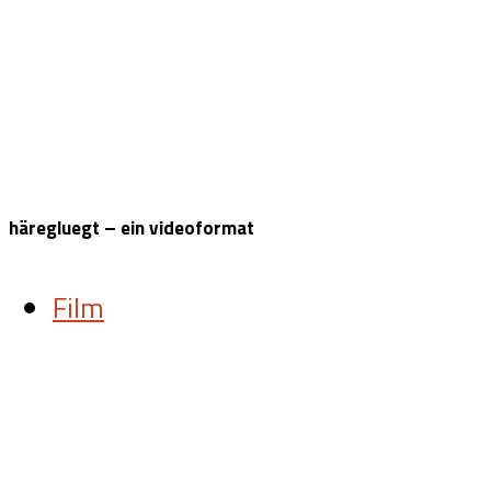
häregluegt – ein videoformat
Film