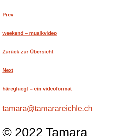
Prev
weekend – musikvideo
Zurück zur Übersicht
Next
häregluegt – ein videoformat
tamara@tamarareichle.ch
© 2022 Tamara